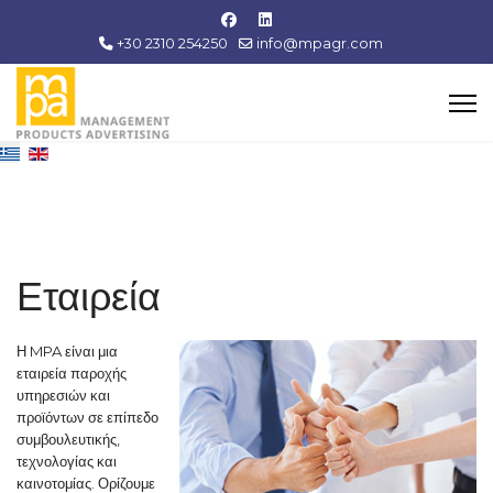
+30 2310 254250
info@mpagr.com
Εταιρεία
Η MPA
είναι μια
εταιρεία παροχής
υπηρεσιών και
προϊόντων σε επίπεδο
συμβουλευτικής,
τεχνολογίας και
καινοτομίας.
Ορίζουμε